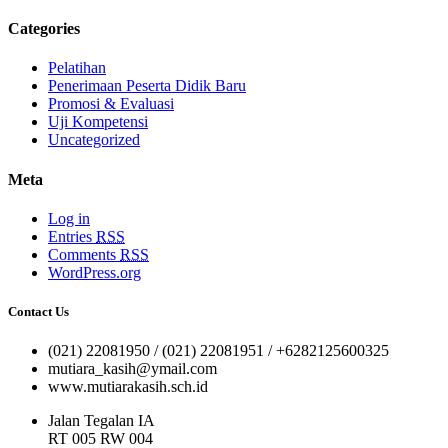
Categories
Pelatihan
Penerimaan Peserta Didik Baru
Promosi & Evaluasi
Uji Kompetensi
Uncategorized
Meta
Log in
Entries
RSS
Comments
RSS
WordPress.org
Contact Us
(021) 22081950 / (021) 22081951 / +6282125600325
mutiara_kasih@ymail.com
www.mutiarakasih.sch.id
Jalan Tegalan IA
RT 005 RW 004