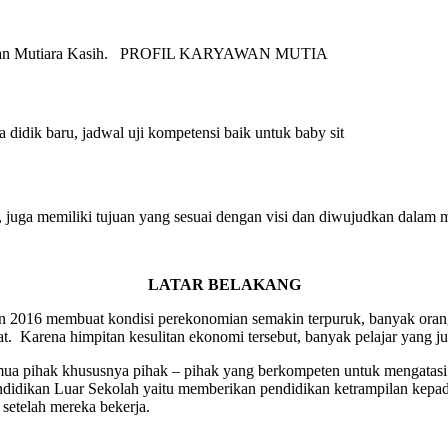
ah Yayasan Mutiara Kasih. PROFIL KARYAWAN MUTIA
didik baru, jadwal uji kompetensi baik untuk baby sit
, juga memiliki tujuan yang sesuai dengan visi dan diwujudkan dalam m
LATAR BELAKANG
hun 2016 membuat kondisi perekonomian semakin terpuruk, banyak orang
 Karena himpitan kesulitan ekonomi tersebut, banyak pelajar yang j
emua pihak khususnya pihak – pihak yang berkompeten untuk mengatasi 
Pendidikan Luar Sekolah yaitu memberikan pendidikan ketrampilan kep
 setelah mereka bekerja.