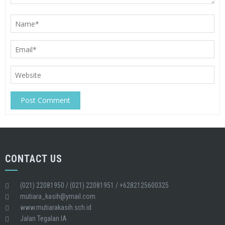
CONTACT US
(021) 22081950 / (021) 22081951 / +6282125600325
mutiara_kasih@ymail.com
www.mutiarakasih.sch.id
Jalan Tegalan IA