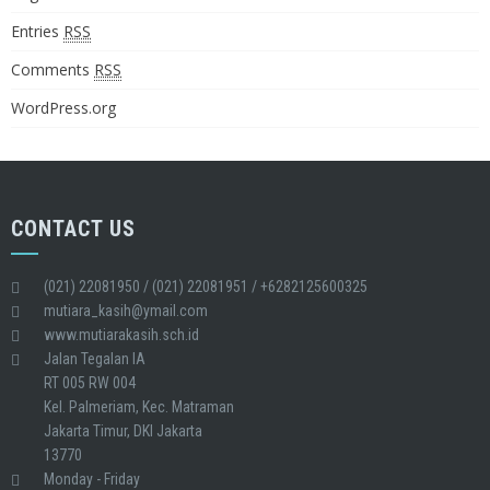
Entries
RSS
Comments
RSS
WordPress.org
CONTACT US
(021) 22081950 / (021) 22081951 / +6282125600325
mutiara_kasih@ymail.com
www.mutiarakasih.sch.id
Jalan Tegalan IA
RT 005 RW 004
Kel. Palmeriam, Kec. Matraman
Jakarta Timur, DKI Jakarta
13770
Monday - Friday