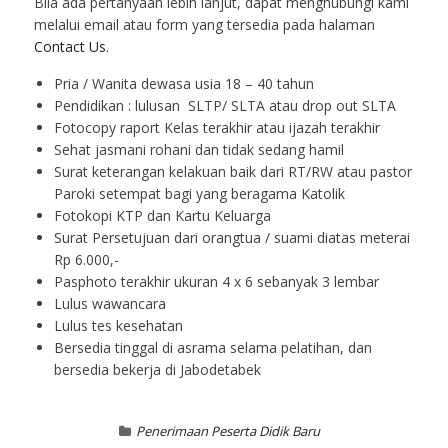
Bila ada pertanyaan lebih lanjut, dapat menghubungi kami
melalui email atau form yang tersedia pada halaman
Contact Us
.
Pria / Wanita dewasa usia 18 – 40 tahun
Pendidikan : lulusan SLTP/ SLTA atau drop out SLTA
Fotocopy raport Kelas terakhir atau ijazah terakhir
Sehat jasmani rohani dan tidak sedang hamil
Surat keterangan kelakuan baik dari RT/RW atau pastor
Paroki setempat bagi yang beragama Katolik
Fotokopi KTP dan Kartu Keluarga
Surat Persetujuan dari orangtua / suami diatas meterai
Rp 6.000,-
Pasphoto terakhir ukuran 4 x 6 sebanyak 3 lembar
Lulus wawancara
Lulus tes kesehatan
Bersedia tinggal di asrama selama pelatihan, dan
bersedia bekerja di Jabodetabek
Penerimaan Peserta Didik Baru