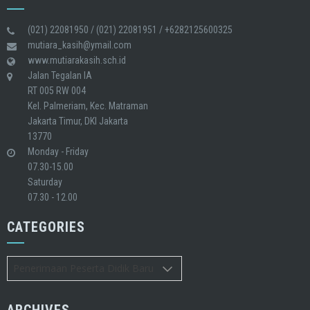
(021) 22081950 / (021) 22081951 / +6282125600325
mutiara_kasih@ymail.com
www.mutiarakasih.sch.id
Jalan Tegalan IA
RT 005 RW 004
Kel. Palmeriam, Kec. Matraman
Jakarta Timur, DKI Jakarta
13770
Monday - Friday
07.30-15.00
Saturday
07.30 - 12.00
CATEGORIES
Categories