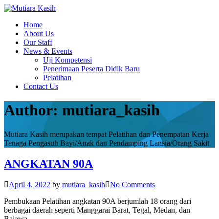
Home
About Us
Our Staff
News & Events
Uji Kompetensi
Penerimaan Peserta Didik Baru
Pelatihan
Contact Us
Author:
mutiara_kasih
Mutiara Kasih merupakan tempat Pelatihan dan Penempatan Kerja
Tenaga Pengasuh Bayi/Anak dan Pendamping Lansia/Orang Sakit
ANGKATAN 90A
April 4, 2022
by
mutiara_kasih
No Comments
Pembukaan Pelatihan angkatan 90A berjumlah 18 orang dari
berbagai daerah seperti Manggarai Barat, Tegal, Medan, dan
Bajawa.