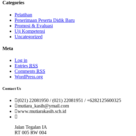
Categories
Pelatihan
Penerimaan Peserta Didik Baru
Promosi & Evaluasi
Uji Kompetensi
Uncategorized
Meta
Log in
Entries
RSS
Comments
RSS
WordPress.org
Contact Us
(021) 22081950 / (021) 22081951 / +6282125600325
mutiara_kasih@ymail.com
www.mutiarakasih.sch.id
Jalan Tegalan IA
RT 005 RW 004