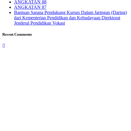
ANGKATAN 88
ANGKATAN 87
Bantuan Sarana Pendukung Kursus Dalam Jaringan (Daring)
dari Kementerian Pendidikan dan Kebudayaan Direktorat
Jenderal Pendidikan Vokasi
Recent Comments