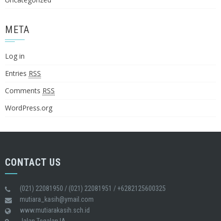
META
Log in
Entries
RSS
Comments
RSS
WordPress.org
CONTACT US
(021) 22081950 / (021) 22081951 / +6282125600325
mutiara_kasih@ymail.com
www.mutiarakasih.sch.id