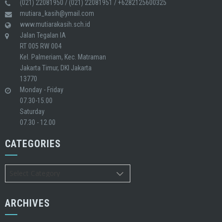
(021) 22081950 / (021) 22081951 / +6282125600325
mutiara_kasih@ymail.com
www.mutiarakasih.sch.id
Jalan Tegalan IA
RT 005 RW 004
Kel. Palmeriam, Kec. Matraman
Jakarta Timur, DKI Jakarta
13770
Monday - Friday
07.30-15.00
Saturday
07.30 - 12.00
CATEGORIES
Categories
ARCHIVES