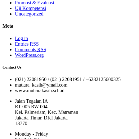
Promosi & Evaluasi
Uji Kompetensi
Uncategorized
Meta
Log in
Entries
RSS
Comments
RSS
WordPress.org
Contact Us
(021) 22081950 / (021) 22081951 / +6282125600325
mutiara_kasih@ymail.com
www.mutiarakasih.sch.id
Jalan Tegalan IA
RT 005 RW 004
Kel. Palmeriam, Kec. Matraman
Jakarta Timur, DKI Jakarta
13770
Monday - Friday