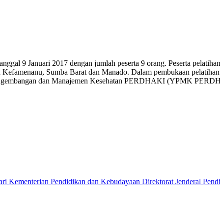
nggal 9 Januari 2017 dengan jumlah peserta 9 orang. Peserta pelatihan
itu Kefamenanu, Sumba Barat dan Manado. Dalam pembukaan pelatihan i
an Pengembangan dan Manajemen Kesehatan PERDHAKI (YPMK PERD
ri Kementerian Pendidikan dan Kebudayaan Direktorat Jenderal Pend