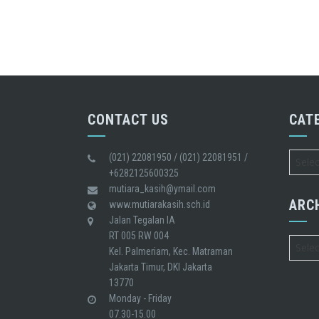
CONTACT US
CAT
(021) 22081950 / (021) 22081951 /
Catego
+6282125600325
mutiara_kasih@ymail.com
ARC
www.mutiarakasih.sch.id
Jalan Tegalan IA
RT 005 RW 004
Archiv
Kel. Palmeriam, Kec. Matraman
Jakarta Timur, DKI Jakarta
13770
Monday - Friday
07.30-15.00