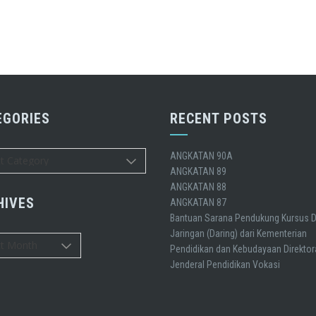
EGORIES
RECENT POSTS
ries
ANGKATAN 90A
ANGKATAN 89
ANGKATAN 88
HIVES
ANGKATAN 87
Bantuan Sarana Pendukung Kursus 
Jaringan (Daring) dari Kementerian
es
Pendidikan dan Kebudayaan Direktor
Jenderal Pendidikan Vokasi