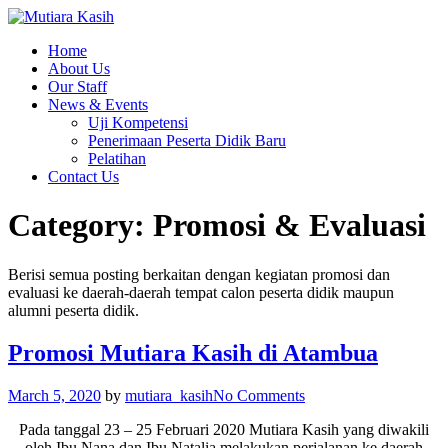
Home
About Us
Our Staff
News & Events
Uji Kompetensi
Penerimaan Peserta Didik Baru
Pelatihan
Contact Us
Category: Promosi & Evaluasi
Berisi semua posting berkaitan dengan kegiatan promosi dan
evaluasi ke daerah-daerah tempat calon peserta didik maupun
alumni peserta didik.
Promosi Mutiara Kasih di Atambua
March 5, 2020
by
mutiara_kasih
No Comments
Pada tanggal 23 – 25 Februari 2020 Mutiara Kasih yang diwakili
oleh Ibu Nana dan Ibu Natalia melakukan perjalanan ke daerah