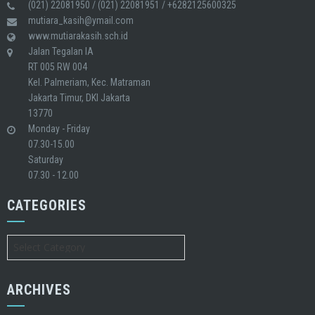
(021) 22081950 / (021) 22081951 / +6282125600325
mutiara_kasih@ymail.com
www.mutiarakasih.sch.id
Jalan Tegalan IA
RT 005 RW 004
Kel. Palmeriam, Kec. Matraman
Jakarta Timur, DKI Jakarta
13770
Monday - Friday
07.30-15.00
Saturday
07.30 - 12.00
CATEGORIES
Categories
ARCHIVES