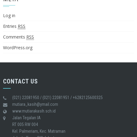
Log in
Entries
RSS
Comments
RSS
WordPress.org
CONTACT US
(021) 22081950 / (021) 22081951 / +6282125600325
mutiara_kasih@ymail.com
www.mutiarakasih.sch.id
Jalan Tegalan IA
RT 005 RW 004
Kel. Palmeriam, Kec. Matraman