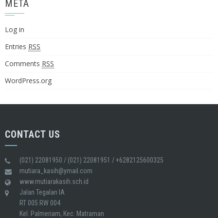
META
Log in
Entries
RSS
Comments
RSS
WordPress.org
CONTACT US
(021) 22081950 / (021) 22081951 / +6282125600325
mutiara_kasih@ymail.com
www.mutiarakasih.sch.id
Jalan Tegalan IA
RT 005 RW 004
Kel. Palmeriam, Kec. Matraman