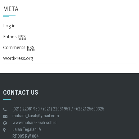
META
Log in
Entries
RSS
Comments
RSS
WordPress.org
CONTACT US
(021) 22081950 / (021) 22081951 / +6282125600325
mutiara_kasih@ymail.com
www.mutiarakasih.sch.id
Jalan Tegalan IA
RT 005 RW 004